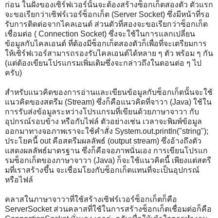
ก่อน ในฝั่งของเซิร์ฟเวอร์นั้นจะต้องสร้างซ็อกเก็ตสองตัว ตัวแรก
จะขอเรียกว่าเซิฟร์เวอร์ซ็อกเก็ต (Server Socket) ซึ่งมีหน้าที่รอ
รับการติดต่อจากไคลเอนต์ ส่วนตัวที่สองจะขอเรียกว่าซ็อกเก็ต
เชื่อมต่อ ( Connection Socket) ซึ่งจะใช้ในการแลกเปลี่ยน
ข้อมูลกับไคลเอนต์ ที่ต้องมีซ็อกเก็ตสองตัวก็เพื่อที่จะเตรียมการ
ให้เซิร์ฟเวอร์สามารถรองรับไคลเอนต์ได้หลาย ๆ ตัว พร้อม ๆ กัน
(แต่ต้องเขียนโปรแกรมเพิ่มเติมซึ่งจะกล่าวถึงในตอนต่อ ๆ ไป
ครับ)
สำหรับแนวคิดของการอ่านและเขียนข้อมูลกับซ็อกเก็ตนั้นจะใช้
แนวคิดของสตรีม (Stream) ซึ่งก็คือแนวคิดที่จาวา (Java) ใช้ใน
การรับส่งข้อมูลระหว่างโปรแกรมที่เขียนด้วยภาษาจาวา กับ
อุปกรณ์รอบข้าง หรือกับไฟล์ ตัวอย่างเช่น เวลาจะพิมพ์ข้อมูล
ออกมาทางจอภาพเราจะใช้คำสั่ง System.out.println("string");
ประโยคนี้ out คือสตรีมผลลัพธ์ (output stream) ซึ่งอ้างถึงตัว
แสดงผลลัพธ์มาตรฐาน ซึ่งก็คือจอภาพนั่นเอง การเขียนโปรแก
รมซ็อกเก็ตของภาษาจาวา (Java) ก็จะใช้แนวคิดนี้ เพียงแต่สตรี
มที่เราสร้างขึ้น จะเชื่อมโยงกับซ็อกเก็ตแทนที่จะเป็นอุปกรณ์
หรือไฟล์
คลาสในภาษาจาวาที่ใช้สร้างเซิฟร์เวอร์ซ็อกเก็ตก็คือ
ServerSocket ส่วนคลาสที่ใช้ในการสร้างซ็อกเก็ตเชื่อมต่อก็คือ