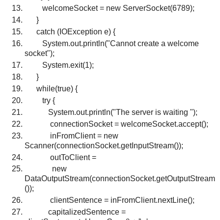
welcomeSocket = new ServerSocket(6789);
}
catch (IOException e) {
System.out.println("Cannot create a welcome
socket");
System.exit(1);
}
while(true) {
try {
System.out.println("The server is waiting ");
connectionSocket = welcomeSocket.accept();
inFromClient = new
Scanner(connectionSocket.getInputStream());
outToClient =
new
DataOutputStream(connectionSocket.getOutputStream
());
clientSentence = inFromClient.nextLine();
capitalizedSentence =