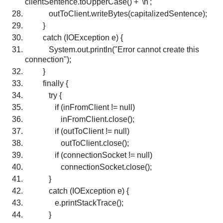
clientSentence.toUpperCase() + '\n';
outToClient.writeBytes(capitalizedSentence);
}
catch (IOException e) {
System.out.println("Error cannot create this
connection");
}
finally {
try {
if (inFromClient != null)
inFromClient.close();
if (outToClient != null)
outToClient.close();
if (connectionSocket != null)
connectionSocket.close();
}
catch (IOException e) {
e.printStackTrace();
}